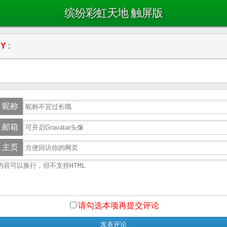
缤纷彩虹天地 触屏版
Y
:
昵称
邮箱
主页
请勾选本项再提交评论