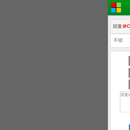
回复
＠C
不错