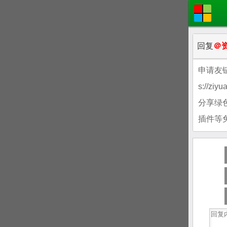
回复
＠
申请友链 
s://z
分享绿
插件等