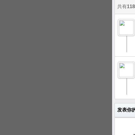
共有
118
发表你