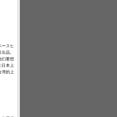
ペースヒ
司出品。
他们要想
在日本上
台湾的上