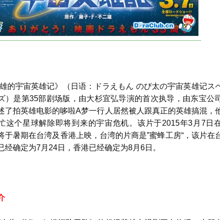
的宇宙英雄记》（日语：ドラえもん のび太の宇宙英雄记ス
ズ）是第35部剧场版，由大杉宜弘导演的首次执导，由东宝公
述了拍英雄电影的哆啦A梦一行人居然被人跟真正的英雄搞混，
忙这个星球解除即将到来的宇宙危机。该片于2015年3月7日
将于暑期在台湾及香港上映，台湾的片商是”蜜蜂工房“，该片在
已经确定为7月24日，香港已经确定为8月6日。
介