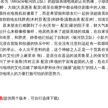
为《Miracle银河防卫队》的超级英雄电视剧正在热播，小朋
如醉，大雄(大原惠美 配音)甚至在睡梦中都会模仿剧集中的人物
愿待在电视机前傻看了，而是希望能和朋友们一起扮演超级英
致勃勃地去找胖虎(木村昴 配音)和静香(嘉数由美 配音)时，却发
。原来朋友们都聚到了小夫(关智一 配音)家的院子里，财大气
起什么来都像模像样，他居然弄来了超级英雄的戏服，在自家
和布景，和胖虎、静香他们拍起了自制的《银河防卫队》小影片
沉浸在冒险和拍摄的快乐中时，完全没有注意到远处有一双眼
们的举止。令人出乎意料的是，这个神秘之人正是一个货真价
名叫艾伦(井上麻里奈 饰)，是居住在遥远的波库鲁星上的保安
到了伊卡洛斯(市村正亲 配音)率领的宇宙海盗团的入侵，危在
到地球的艾伦目睹了哆啦A梦和伙伴们施展“超能力”的惊人一幕
些地球人的力量打败可怕的邪恶势力。
载
(提供两个版本，可自行选择下载)