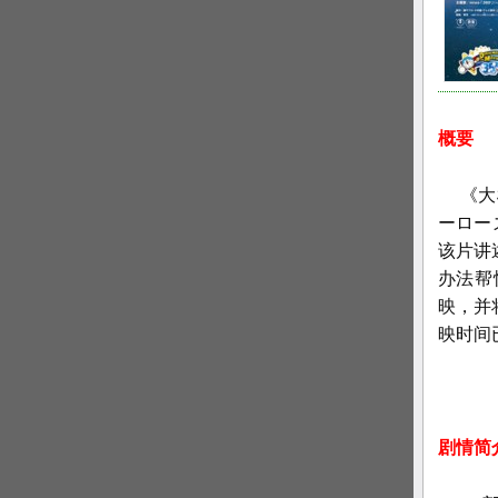
概要
《大雄
ーロー
该片讲
办法帮
映，并
映时间
剧情简