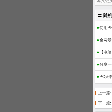
本文链接
〓 随
使用P
全网最
【电脑
分享一
PC天
上一篇:
下一篇: