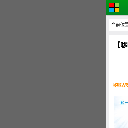
当前位置
【哆
哆啦A