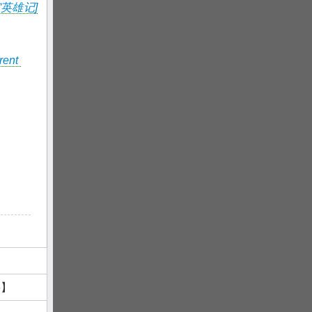
宙英雄记]
ent
字】