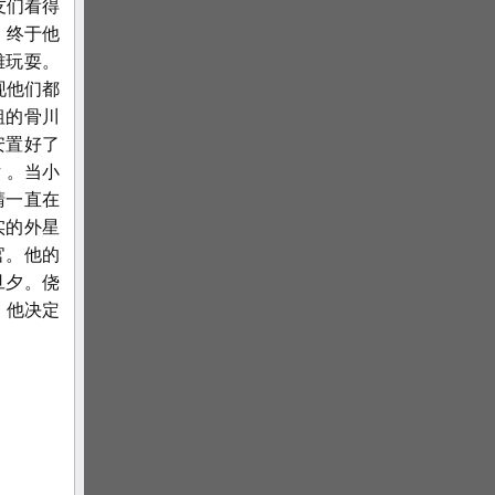
友们看得
。终于他
雄玩耍。
现他们都
粗的骨川
安置好了
 。当小
睛一直在
实的外星
官。他的
旦夕。侥
，他决定