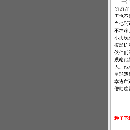
一部名
如 痴
再也不
当他兴
不在家
小夫玩
摄影机
伙伴们
观察他
人。他
星球遭
幸逃亡
借助这
种子下