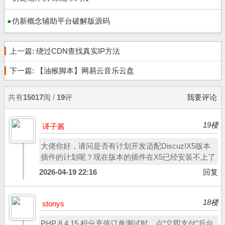
仿新概念辅助平台破解版源码
上一篇:
绕过CDN查找真实IP方法
下一篇:
【油猴脚本】网易云音乐云盘
共有
15017
阅 /
19
评
我要评论
19楼
译子酱
大佬你好，请问是否有计划开发适配Discuz!X5版本
插件的计划呢？现在版本的插件在X5已经安装不上了
2026-04-19 22:16
回复
18楼
stonys
PHP 8.4.15 积分充值订单测试时，点“立即支付”后台