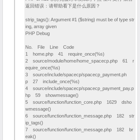
返回错误：请帮助看下是什么原因？
strip_tags(): Argument #1 ($string) must be of type str
ing, array given
PHP Debug
No. File Line Code
1 home.php 41 require_once(%s)
2 source/module/home/home_spacecp.php 61 r
equire_once(%s)
3 source/include/spacecp/spacecp_payment.ph
p 27 include_once(%s)
4 source/include/spacecp/spacecp_payment_pay.p
hp 59 showmessage()
5 source/function/function_core.php 1629 dsho
wmessage()
6 source/function/function_message.php 182 str
ip_tags()
7 source/function/function_message.php 182 br
eak()