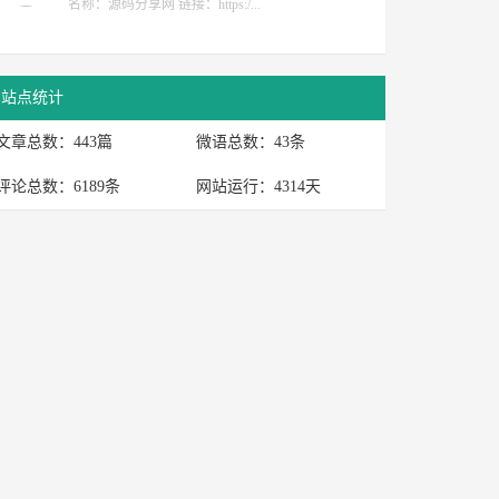
名称：源码分享网 链接：https:/...
站点统计
文章总数：443篇
微语总数：43条
评论总数：6189条
网站运行：4314天