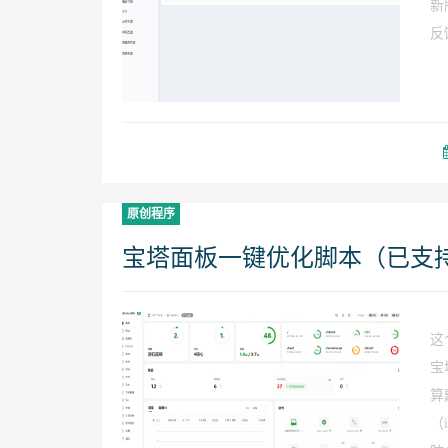
新
反
原创程序
宝塔面板一键优化脚本（已支持最
这
宝
算
（i