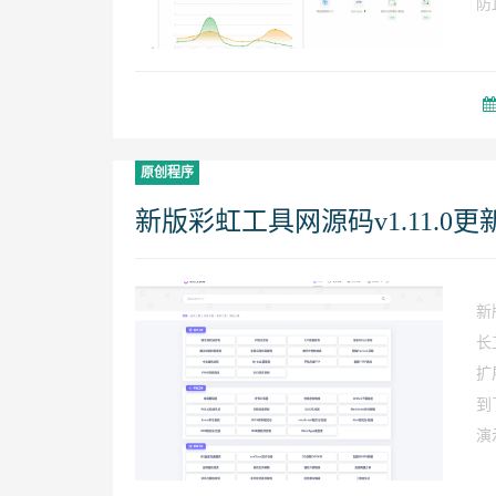
防
原创程序
新版彩虹工具网源码v1.11.0更
新
长
扩
到
演示