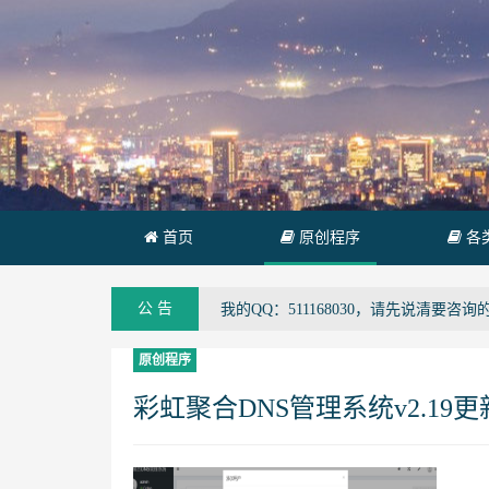
首页
原创程序
各
公 告
我的QQ：511168030，请先说清要咨
原创程序
彩虹聚合DNS管理系统v2.19更