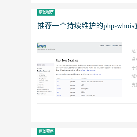
原创程序
推荐一个持续维护的php-whoi
这
名
于
域
支持
原创程序