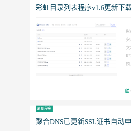
彩虹目录列表程序v1.6更新下
彩
安
文
R
题
原创程序
聚合DNS已更新SSL证书自动