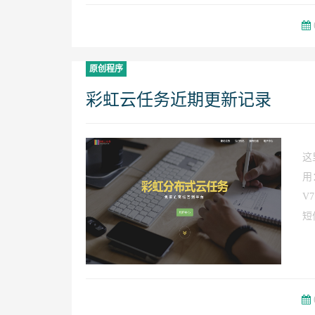
原创程序
彩虹云任务近期更新记录
这
用：
V
短