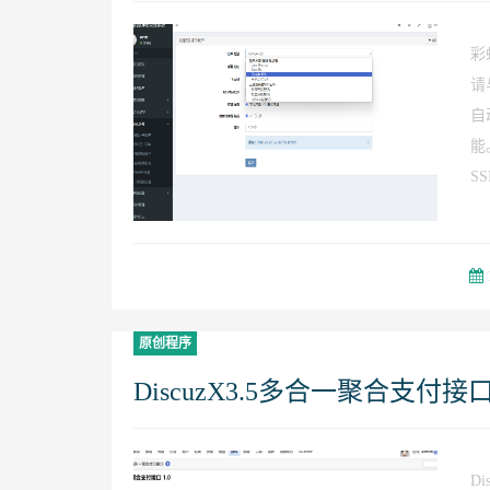
彩
请
自
能
S
原创程序
DiscuzX3.5多合一聚合支付
D