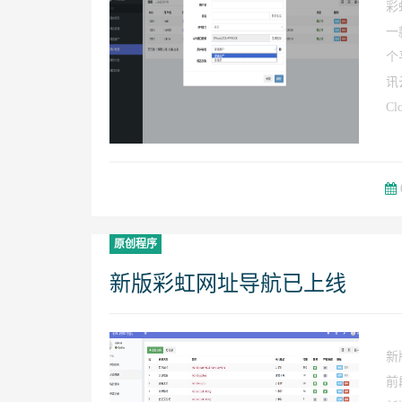
彩虹
一
个
讯
Cl
原创程序
新版彩虹网址导航已上线
新
前