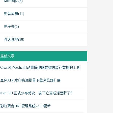
MRP回忆(3)
影音风暴(11)
电子书(1)
谈天说地(98)
最新文章
CleanMyWechat自动删除电脑端微信缓存数据的工具
豆包AI无水印资源批量下载浏览器扩展
Kimi K3 正式公布焚诀，这下它真成活菩萨了？
彩虹聚合DNS管理系统v2.19更新