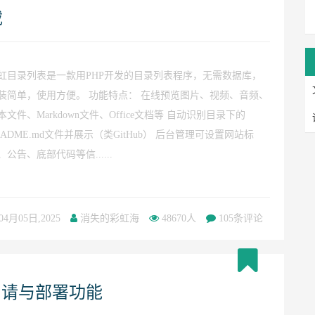
载
虹目录列表是一款用PHP开发的目录列表程序，无需数据库，
装简单，使用方便。 功能特点： 在线预览图片、视频、音频、
本文件、Markdown文件、Office文档等 自动识别目录下的
EADME.md文件并展示（类GitHub） 后台管理可设置网站标
、公告、底部代码等信......
04月05日,2025
消失的彩虹海
48670人
105条评论
申请与部署功能