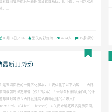
版彩虹网址导航有完善的后台管理系统，如下图。有问题欢迎
馈。...
05月14日,2026
消失的彩虹海
4274人
15条评论
新11.7版）
个是宝塔面板的一键优化脚本，主要优化了以下内容： 1.去除
塔面板强制绑定账号（仅7.7版本） 2.去除各种删除操作时的计
题与延时等待 3.去除创建网站自动创建的垃圾文件
ndex.html、404.html、.htaccess） 4.关闭未绑定域名提示页面，