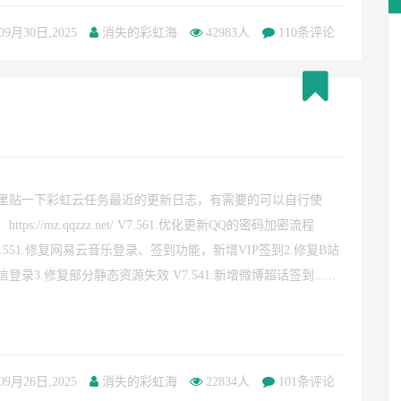
09月30日,2025
消失的彩虹海
42983人
110条评论
里贴一下彩虹云任务最近的更新日志，有需要的可以自行使
https://mz.qqzzz.net/ V7.561.优化更新QQ的密码加密流程
7.551.修复网易云音乐登录、签到功能，新增VIP签到2.修复B站
信登录3.修复部分静态资源失效 V7.541.新增微博超话签到......
09月26日,2025
消失的彩虹海
22834人
101条评论