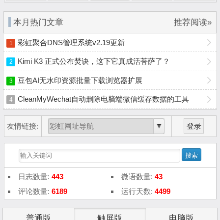
本月热门文章
推荐阅读»
彩虹聚合DNS管理系统v2.19更新
1
Kimi K3 正式公布焚诀，这下它真成活菩萨了？
2
豆包AI无水印资源批量下载浏览器扩展
3
CleanMyWechat自动删除电脑端微信缓存数据的工具
4
友情链接:
登录
日志数量:
443
微语数量:
43
评论数量:
6189
运行天数:
4499
普通版
触屏版
电脑版