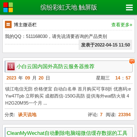
缤纷彩虹天地 触屏版
〓
博主微语栏
查看更多»
我的QQ：511168030，请先说清要咨询的产品类别
发表于2022-04-15 11:50
顶
小白云国内国外高防云服务器推荐
2023
年
09
月
20
日
星期三
14
:
57
镇江电信无防 价格便宜 自动白名单 首月购买可享8折 优惠码:e
Yw47Tpb 立即购买 成都西信-150G高防 提供海外waf防火墙 4
H2G20M95一个月 ...
分类:
谈天说地
评论:
7
阅读:
23394
CleanMyWechat自动删除电脑端微信缓存数据的工具