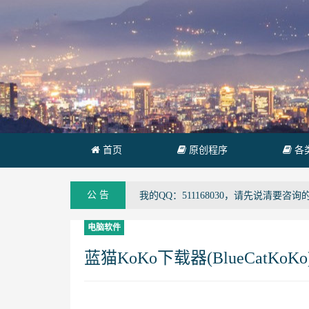
首页
原创程序
各
公 告
我的QQ：511168030，请先说清要咨
电脑软件
蓝猫KoKo下载器(BlueCatKoKo