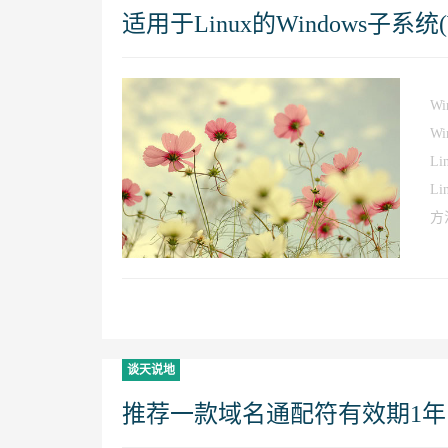
适用于Linux的Windows子系
Wi
W
L
L
方
谈天说地
推荐一款域名通配符有效期1年的A