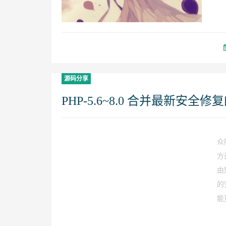
源码分享
PHP-5.6~8.0 合并最新安全修
众
方
由
的
能