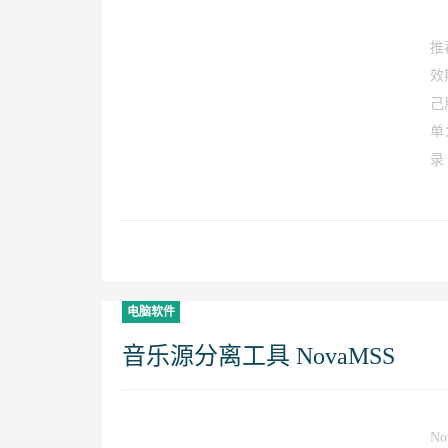
推
效
己
单
录 .
电脑软件
音乐源分离工具 NovaMSS
N