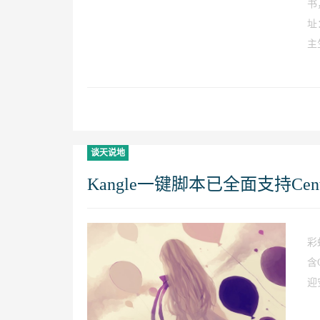
书
址：
主生
谈天说地
Kangle一键脚本已全面支持Cent
彩
含C
迎安