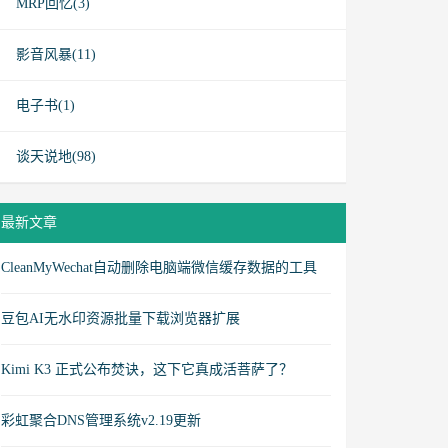
MRP回忆(3)
影音风暴(11)
电子书(1)
谈天说地(98)
最新文章
CleanMyWechat自动删除电脑端微信缓存数据的工具
豆包AI无水印资源批量下载浏览器扩展
Kimi K3 正式公布焚诀，这下它真成活菩萨了？
彩虹聚合DNS管理系统v2.19更新