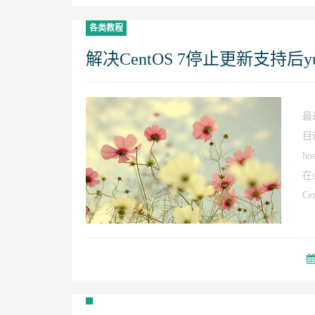
各类教程
解决CentOS 7停止更新支持后
最
目
ho
在
Cen