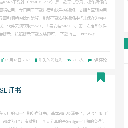
猫KoKo下载器（BlueCatKoKo）是一款无需登录、操作简便的
面端应用，专门用于下载抖音和快手的视频。它拥有直观的用
界面和顺畅的操作流程，能够下载各种视频并将其保存为mp4
式。软件无须获取cookie，需要安装net8.0.8，第一次启动软件
会提示，按照提示下载安装即可。 下载地址： https://gi......
09月14日,2024
消失的彩虹海
5076人
2条评论
SL证书
在大厂的ssl一年期免费证书，基本都已经消失了，从今年8月份
，都改为3个月有效期。 今天分享的是Sectigo一年期的免费证