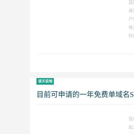
蓝
桌
户
格
时
谈天说地
目前可申请的一年免费单域名S
现
起