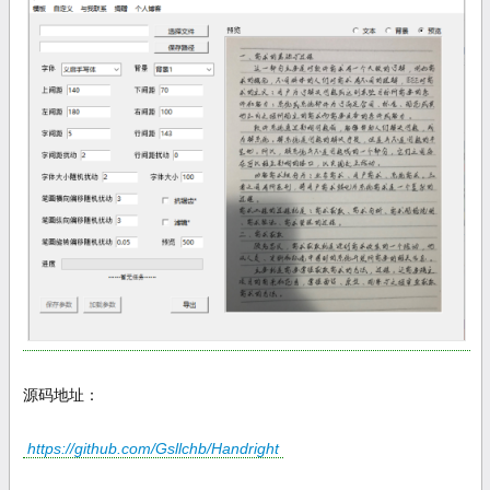
源码地址：
https://github.com/Gsllchb/Handright