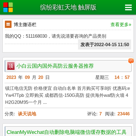
缤纷彩虹天地 触屏版
〓
博主微语栏
查看更多»
我的QQ：511168030，请先说清要咨询的产品类别
发表于2022-04-15 11:50
顶
小白云国内国外高防云服务器推荐
2023
年
09
月
20
日
星期三
14
:
57
镇江电信无防 价格便宜 自动白名单 首月购买可享8折 优惠码:e
Yw47Tpb 立即购买 成都西信-150G高防 提供海外waf防火墙 4
H2G20M95一个月 ...
分类:
谈天说地
评论:
7
阅读:
23446
CleanMyWechat自动删除电脑端微信缓存数据的工具