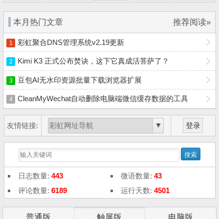
本月热门文章
推荐阅读»
彩虹聚合DNS管理系统v2.19更新
1
Kimi K3 正式公布焚诀，这下它真成活菩萨了？
2
豆包AI无水印资源批量下载浏览器扩展
3
CleanMyWechat自动删除电脑端微信缓存数据的工具
4
友情链接:
登录
日志数量:
443
微语数量:
43
评论数量:
6189
运行天数:
4501
普通版
触屏版
电脑版