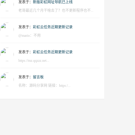
发表于：
新版彩虹网址导航已上线
老哥最近几个月干啥去了？也不更新程序也不...
发表于：
彩虹云任务近期更新记录
@mario：不用
发表于：
彩虹云任务近期更新记录
https://mz.qqzzz.net...
发表于：
留言板
名称：源码分享网 链接：https:/...