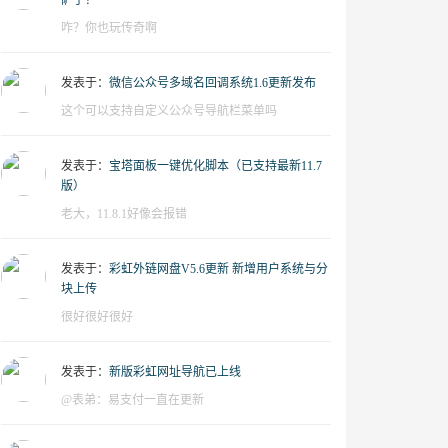
萨了？
咋？你也玩传奇啊
发表于：
微信公众号多域名回调系统1.6更新发布
这个可以支持自定义公众号导航栏菜单吗
发表于：
宝塔面板一键优化脚本（已支持最新11.7
版）
老大，11.8.1好像会报错
发表于：
彩虹外链网盘V5.6更新 新增用户系统与分
块上传
很好很好很好
发表于：
新版彩虹网址导航已上线
@表弟：易支付一直在更新