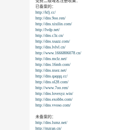
免费二级域名注册收集：
已备案的：
http://kfj.cc/
http://dns.9oo.ren/
http://dns.xixilin.com/
http://lvdp.net/
http://dns.c3z.cn/
http://dns.xsazz.com/
http://dns.lvlvl.cn/
http://www.1666806078.cn/
http://dns.mclz.net/
http://dns.16mb.com/
http://dns.nxez.net/
http://dns.qaqqq.cc/
http://dns.ol28.com/
http://www.7oo.ren/
http://dns.lovexyz.win/
http://dns.exobbs.com/
http://dns.vvoso.com/
未备案的：
http://dns.lxmz.net/
http://mzran.cn/