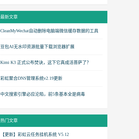
最新文章
CleanMyWechat自动删除电脑端微信缓存数据的工具
豆包AI无水印资源批量下载浏览器扩展
Kimi K3 正式公布焚诀，这下它真成活菩萨了？
彩虹聚合DNS管理系统v2.19更新
中文搜索引擎必应沦陷，前5条基本全是病毒
热门文章
【更新】彩虹云任务挂机系统 V5.12