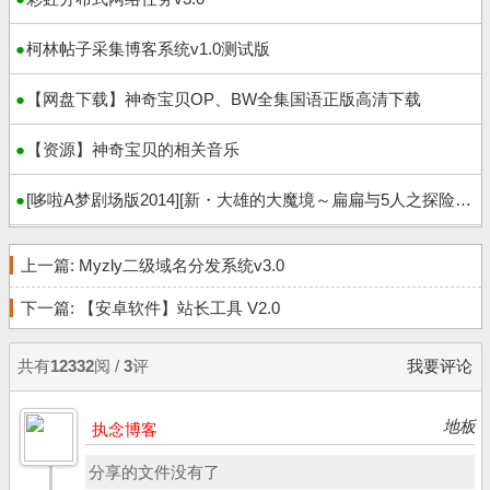
柯林帖子采集博客系统v1.0测试版
【网盘下载】神奇宝贝OP、BW全集国语正版高清下载
【资源】神奇宝贝的相关音乐
[哆啦A梦剧场版2014][新・大雄的大魔境～扁扁与5人之探险队][480P&1080P]
上一篇:
Myzly二级域名分发系统v3.0
下一篇:
【安卓软件】站长工具 V2.0
共有
12332
阅 /
3
评
我要评论
地板
执念博客
分享的文件没有了