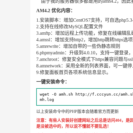
由于我的服务器很多都是用的amh4.2，因此我
AM4.2 优化内容：
1.安装脚本：增加CentOS7支持，可自选php5.3-7.
2.支持在线修改MySQL配置文件
3.amftp：增加远程上传功能，修复在线编辑
4.amssl：增加支持http2，增加http跳转https选项
5.amrewrite：增加自带的一些伪静态规则
6.phpmyadmin：升级到4.0.10，支持一键
7.amchroot：修复安全模式下https兼容问题与
8.amnetwork：采用全新的列表界面，可一键
9.修复面板首页各项系统信息显示。
一键安装命令：
wget -O amh.sh http://f.cccyun.cc/amh.s
mh.log
以上安装命令中的PHP版本会随着官方而更新
注意：
有些人安装好创建网站之后总是访问404，是
是没被选中的，所以说不懂就不要乱选！