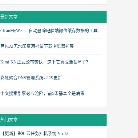
最新文章
CleanMyWechat自动删除电脑端微信缓存数据的工具
豆包AI无水印资源批量下载浏览器扩展
Kimi K3 正式公布焚诀，这下它真成活菩萨了？
彩虹聚合DNS管理系统v2.19更新
中文搜索引擎必应沦陷，前5条基本全是病毒
热门文章
【更新】彩虹云任务挂机系统 V5.12