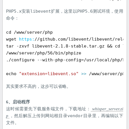
PHP5.x
libevent
PHP5.6
安装
扩展，这里以
测试环境，使用
命令：
cd /www/server/php

wget 
https:
/
/github.com/libevent
/libevent/relea
tar -zxvf libevent-
2.1
.
8
-stable.tar.gz && cd li
/www/server/php/
56
/bin/phpize

./configure --with-php-config=
/usr/local
/php/bi
echo 
"extension=libevent.so"
>> 
/www/server/php
其实要求不高的，这步可以省略。
6、启动程序
这时候需要先下载服务端文件，下载地址：
whisper_server.zi
vendor
p
，然后解压上传到网站根目录
目录里，再编辑以下
文件。