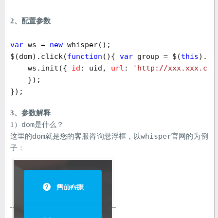
2、配置参数
var
 ws = 
new
 whisper();

$(dom).click(
function
(
)
{ 
var
 group = $(
this
).at
    ws.init({ 
id
: uid, 
url
: 
'http://xxx.xxx.com
    });

}); 
3、参数解释
dom
1）
是什么？
dom
whisper
这里的
就是您的客服咨询悬浮框，以
官网的为例
子：