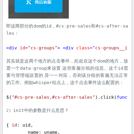
dom
id
#cs-pre-sales
#cs-after-sa
即这两部分的
的
，
和
les
：
<
div
id
=
"cs-groups"
>
<
div
class
=
"cs-groups__ite
dom
其实就是这两个地方的点击事件，此处在这个
的地方，放
data-group
id
置一个
来设置 这些客服分组的信息。这个
需
要与管理端设置的 异一一对应，否则该分组的客服无法正常
whisper
的工作。例如
站点上，这个点击事件这么配置的：
$(
"#cs-pre-sales,#cs-after-sales"
).click(
functi
init
2）
中的参数是什么意思？
{ 
id
: uid,

        name: uname,
