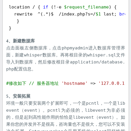
 location / { 
if
 (!-e 
$request_filename
) {

   rewrite  ^(.*)$  /index.php?s=/
$1
 last; 
brea
    }

 } 
4、新建数据库
phpmyadmin
点击面板左侧数据库，点击
进入数据库管理界
whisper
whisper.sql
面，新建
数据库。再将根目录的
文件
application/database.
导入到数据库，然后修改根目录
php
配置信息。
#修改如下
// 服务器地址
'hostname'
 => 
'127.0.0.1'
,
5、安装拓展
pcntl
lib
环境一般只要安装两个扩展即可，一个是
，一个是
event
event
pcntl
libevent
（
）。
为必须的，
为非必须
libevent
event
的，但是起到高性能作用的恰恰是
（
）。如
果你您的并发并不是很高，咨询量也不是很大，您可以不安装