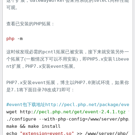
Gatewayworker
select
这个扩展，
会采用系统的
同样性能
可观。
PHP
查看已安装的
拓展：
php
 -m
pcntl
这时候发现必需的
拓展已被安装，接下来就安装另外一
PHP5.x
libeve
个拓展了(一般情况下可以不用安装)，即
安装
nt
PHP7.x
event
扩展，
安装
拓展。
PHP7.x
event
PHP7.0
安装
拓展，博主以
测试环境，如果你
7.1
70
71
是
将下面目录
改成
即可：
#event包下载地址http://pecl.php.net/package/e
wget http:
//pecl.php.net/get/event-2.4.1.tgz
 ta
./configure --with-php-config=/www/server/php/
7
make && make install

echo 
"extension=event.so"
 >> /www/server/php/
70