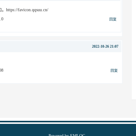
favicon.qqsuu.cn/
.0
回复
2022-10-26 21:07
08
回复
Powered by
EMLOG
.