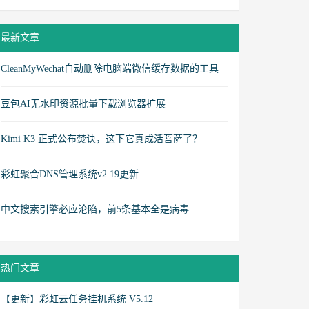
最新文章
CleanMyWechat自动删除电脑端微信缓存数据的工具
豆包AI无水印资源批量下载浏览器扩展
Kimi K3 正式公布焚诀，这下它真成活菩萨了？
彩虹聚合DNS管理系统v2.19更新
中文搜索引擎必应沦陷，前5条基本全是病毒
热门文章
【更新】彩虹云任务挂机系统 V5.12