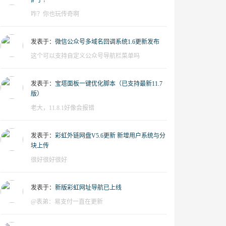
萨了？
咋？你也玩传奇啊
发表于：
微信公众号多域名回调系统1.6更新发布
这个可以支持自定义公众号导航栏菜单吗
发表于：
宝塔面板一键优化脚本（已支持最新11.7
版）
老大，11.8.1好像会报错
发表于：
彩虹外链网盘V5.6更新 新增用户系统与分
块上传
很好很好很好
发表于：
新版彩虹网址导航已上线
@表弟：易支付一直在更新