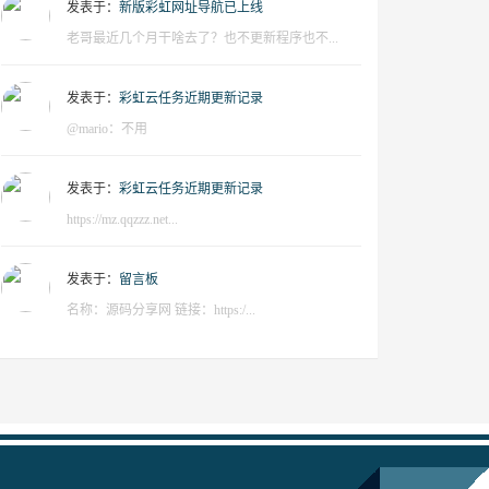
发表于：
新版彩虹网址导航已上线
老哥最近几个月干啥去了？也不更新程序也不...
发表于：
彩虹云任务近期更新记录
@mario：不用
发表于：
彩虹云任务近期更新记录
https://mz.qqzzz.net...
发表于：
留言板
名称：源码分享网 链接：https:/...