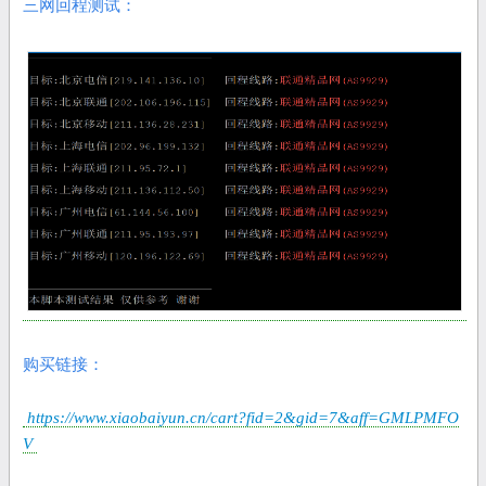
三网回程测试：
购买链接：
https://www.xiaobaiyun.cn/cart?fid=2&gid=7&aff=GMLPMFO
V