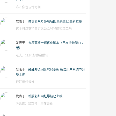
萨了？
咋？你也玩传奇啊
发表于：
微信公众号多域名回调系统1.6更新发布
这个可以支持自定义公众号导航栏菜单吗
发表于：
宝塔面板一键优化脚本（已支持最新11.7
版）
老大，11.8.1好像会报错
发表于：
彩虹外链网盘V5.6更新 新增用户系统与分
块上传
很好很好很好
发表于：
新版彩虹网址导航已上线
@表弟：易支付一直在更新