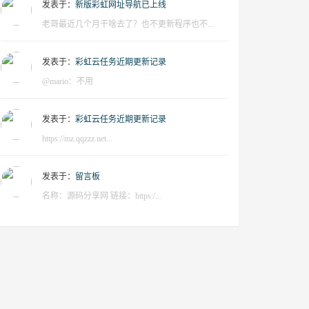
发表于：
新版彩虹网址导航已上线
老哥最近几个月干啥去了？也不更新程序也不...
发表于：
彩虹云任务近期更新记录
@mario：不用
发表于：
彩虹云任务近期更新记录
https://mz.qqzzz.net...
发表于：
留言板
名称：源码分享网 链接：https:/...