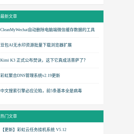
最新文章
CleanMyWechat自动删除电脑端微信缓存数据的工具
豆包AI无水印资源批量下载浏览器扩展
Kimi K3 正式公布焚诀，这下它真成活菩萨了？
彩虹聚合DNS管理系统v2.19更新
中文搜索引擎必应沦陷，前5条基本全是病毒
热门文章
【更新】彩虹云任务挂机系统 V5.12