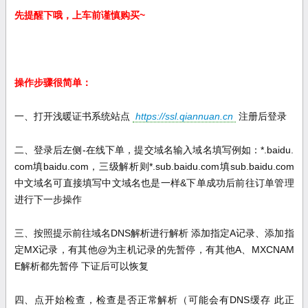
先提醒下哦，上车前谨慎购买
~
操作步骤很简单：
一、打开浅暖证书系统站点
https://ssl.qiannuan.cn
注册后登录
二、登录后左侧-在线下单，提交域名输入域名填写例如：*.baidu.
com填baidu.com，三级解析则*.sub.baidu.com填sub.baidu.com
中文域名可直接填写中文域名也是一样&下单成功后前往订单管理
进行下一步操作
三、按照提示前往域名DNS解析进行解析 添加指定
A
记录、添加指
定
MX
记录，有其他
@
为主机记录的先暂停，有其他
A
、
MXCNAM
E
解析都先暂停 下证后可以恢复
四、点开始检查，检查是否正常解析（可能会有
DNS
缓存 此正