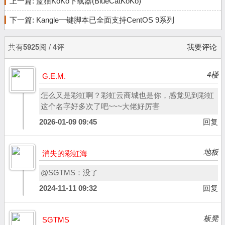
上一篇:
蓝猫KoKo下载器(BlueCatKoKo)
下一篇:
Kangle一键脚本已全面支持CentOS 9系列
共有
5925
阅 /
4
评
我要评论
4楼
G.E.M.
怎么又是彩虹啊？彩虹云商城也是你，感觉见到彩虹
这个名字好多次了吧~~~大佬好厉害
2026-01-09 09:45
回复
地板
消失的彩虹海
@SGTMS：没了
2024-11-11 09:32
回复
板凳
SGTMS