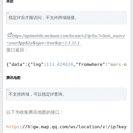
美团
指定IP后才能访问，不允许跨域链接。
https://apimobile.meituan.com/locate/v2/ip/loc?client_source
=yourAppKey&rgeo=true&ip=1.1.11.1
接口返回：
{
"data"
:{
"lng"
:
113.424824
,
"fromwhere"
:
"mars-mt"
腾讯地图
不支持跨域，可以指定IP查询。
以下为收集腾讯地图的接口：
https
://h
5
gw.map.qq.com/ws/location/v
1
/ip?key=
2