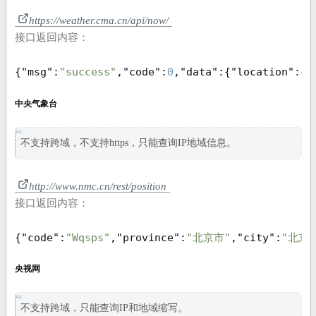
https://weather.cma.cn/api/now/
接口返回内容：
{
"msg"
:
"success"
,
"code"
:
0
,
"data"
:{
"location"
:{
"
中央气象台
不支持跨域，不支持https，只能查询IP地域信息。
http://www.nmc.cn/rest/position
接口返回内容：
{
"code"
:
"Wqsps"
,
"province"
:
"北京市"
,
"city"
:
"北京"
央视网
不支持跨域，只能查询IP和地域缩写。