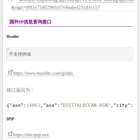
&sign=09f1e75d0296fc07e4aabef21cd1cc57
国外IP信息查询接口
Hsselite
不支持跨域
https://www.hsselite.com/ipinfo
接口返回为：
{
"asn"
:
14061
,
"aso"
:
"DIGITALOCEAN-ASN"
,
"city"
:
"S
IPIP
https://v6r.ipip.net/