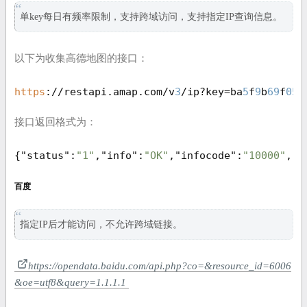
单key每日有频率限制，支持跨域访问，支持指定IP查询信息。
以下为收集高德地图的接口：
https
://restapi.amap.com/v
3
/ip?key=ba
5
f
9
b
69
f
054
接口返回格式为：
{
"status"
:
"1"
,
"info"
:
"OK"
,
"infocode"
:
"10000"
,
"p
百度
指定IP后才能访问，不允许跨域链接。
https://opendata.baidu.com/api.php?co=&resource_id=6006
&oe=utf8&query=1.1.1.1