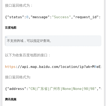
接口返回格式为：
{
"status"
:
0
,
"message"
:
"Success"
,
"request_id"
:
""
百度地图
不支持跨域，可以指定IP查询。
以下为收集百度地图的接口：
https
://api.map.baidu.com/location/ip?ak=M
4
eExM
接口返回格式为:
{
"address"
:
"CN|广东省|广州市|None|None|98|98"
,
"co
腾讯视频