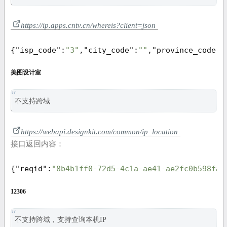
https://ip.apps.cntv.cn/whereis?client=json
{
"isp_code"
:
"3"
,
"city_code"
:
""
,
"province_code"
:
美图设计室
不支持跨域
https://webapi.designkit.com/common/ip_location
接口返回内容：
{
"reqid"
:
"8b4b1ff0-72d5-4c1a-ae41-ae2fc0b598fa"
12306
不支持跨域，支持查询本机IP