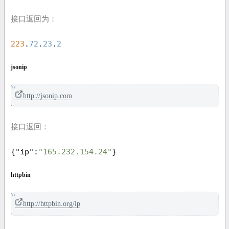
接口返回为：
223
.
72
.
23
.
2
jsonip
http://jsonip.com
接口返回：
{
"ip"
:
"165.232.154.24"
}
httpbin
http://httpbin.org/ip