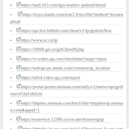
https://mail.163.com/fgw/mailsrv-ipdetail/detail
https://d.pcs.baidu.com/rest/2.0/pcs/file?method=locateu
pload
https://api.live.bilibili.com/client/v1/Ip/getInfoNew
https://www.uc.cn/ip
https://10000.gd.cn/getClientIP.php
https://vv.video.qq.com/checktime?otype=ojson
https://webapi-pc.meitu.com/common/ip_location
https://info4.video.qq.com/report
https://portal-portm.meituan.com/sully/v2/native/api/getS
ourceCityCdnList
https://httpdns.meituan.com/fetch?dm=httpdnsvip.meitua
n.com&appid=1
https://exservice.12306.cn/excater/bonree/grip
https://httpdns.kg.qq.com/api/v1/d?host=wns.kg.qq.com