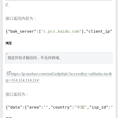
d
接口返回内容为：
{
"bak_server"
:[
"c.pcs.baidu.com"
],
"client_ip"
:
"
淘宝
指定IP后才能访问，不允许跨域。
https://ip.taobao.com/outGetIpInfo?accessKey=alibaba-inc&
ip=114.114.114.114
接口返回为：
{
"data"
:{
"area"
:
""
,
"country"
:
"中国"
,
"isp_id"
:
"xx