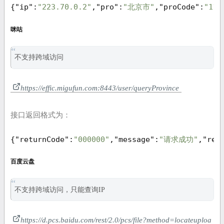
{
"ip"
:
"223.70.0.2"
,
"pro"
:
"北京市"
,
"proCode"
:
"110
咪咕
不支持跨域访问
https://effic.migufun.com:8443/user/queryProvince
接口返回格式为：
{
"returnCode"
:
"000000"
,
"message"
:
"请求成功"
,
"res
百度云盘
不支持跨域访问，只能查询IP
https://d.pcs.baidu.com/rest/2.0/pcs/file?method=locateuploa