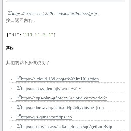
https://exservice.12306.cn/excater/bonree/grip
接口返回内容：
{
"di"
:
"111.31.3.4"
}
其他
其他的就不多做说明了
https://b.cloud.189.cn/getWebImUrl.action
https://data.video.iqiyi.com/v.f4v
https://https-play-g3proxy.lecloud.com/vod/v2/
https://r.inews.qq.com/api/ip2city?otype=json
https://ws.qunar.com/ips.jcp
https://ipservice.ws.126.net/locate/api/getLocByIp