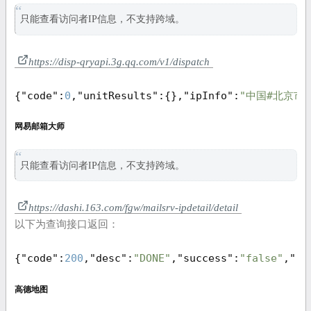
只能查看访问者IP信息，不支持跨域。
https://disp-qryapi.3g.qq.com/v1/dispatch
{
"code"
:
0
,
"unitResults"
:{},
"ipInfo"
:
"中国#北京市#
网易邮箱大师
只能查看访问者IP信息，不支持跨域。
https://dashi.163.com/fgw/mailsrv-ipdetail/detail
以下为查询接口返回：
{
"code"
:
200
,
"desc"
:
"DONE"
,
"success"
:
"false"
,
"re
高德地图