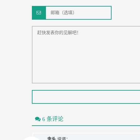
6 条评论
念头
说道：