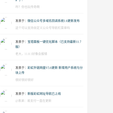
萨了？
咋？你也玩传奇啊
发表于：
微信公众号多域名回调系统1.6更新发布
这个可以支持自定义公众号导航栏菜单吗
发表于：
宝塔面板一键优化脚本（已支持最新11.7
版）
老大，11.8.1好像会报错
发表于：
彩虹外链网盘V5.6更新 新增用户系统与分
块上传
很好很好很好
发表于：
新版彩虹网址导航已上线
@表弟：易支付一直在更新