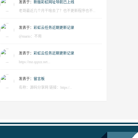
发表于：
新版彩虹网址导航已上线
老哥最近几个月干啥去了？也不更新程序也不...
发表于：
彩虹云任务近期更新记录
@mario：不用
发表于：
彩虹云任务近期更新记录
https://mz.qqzzz.net...
发表于：
留言板
名称：源码分享网 链接：https:/...