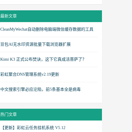
最新文章
CleanMyWechat自动删除电脑端微信缓存数据的工具
豆包AI无水印资源批量下载浏览器扩展
Kimi K3 正式公布焚诀，这下它真成活菩萨了？
彩虹聚合DNS管理系统v2.19更新
中文搜索引擎必应沦陷，前5条基本全是病毒
热门文章
【更新】彩虹云任务挂机系统 V5.12