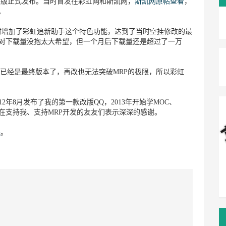
列的最终版正式发布。当时首发在彩虹网和斯凯网，
斯凯网原帖查看
，
。
同时增加了彩虹追新助手这个特色功能，达到了当时空挂修改的最
来对下载量没抱太大希望，但一个月后下载量还是超过了一万
014已经是最终版本了，再改也无法突破MRP的极限，所以彩虹
012年8月发布了我的第一款改版QQ，2013年开始学MOC、
在支持我、支持MRP开发的友友们表示深深的感谢。
程
。