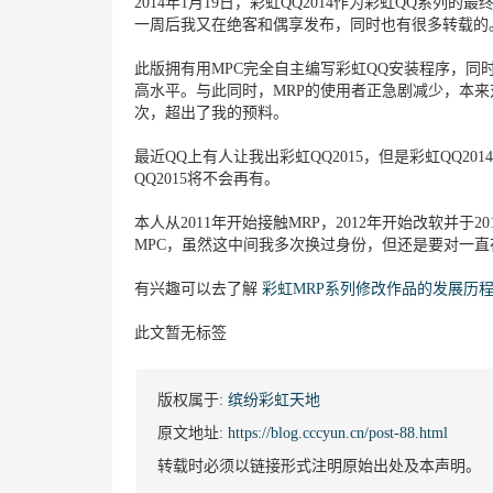
2014年1月19日，彩虹QQ2014作为彩虹QQ系
一周后我又在绝客和偶享发布，同时也有很多转载的
此版拥有用MPC完全自主编写彩虹QQ安装程序，
高水平。与此同时，MRP的使用者正急剧减少，本
次，超出了我的预料。
最近QQ上有人让我出彩虹QQ2015，但是彩虹QQ2
QQ2015将不会再有。
本人从2011年开始接触MRP，2012年开始改软并于2
MPC，虽然这中间我多次换过身份，但还是要对一直
有兴趣可以去了解
彩虹MRP系列修改作品的发展历
此文暂无标签
版权属于:
缤纷彩虹天地
原文地址:
https://blog.cccyun.cn/post-88.html
转载时必须以链接形式注明原始出处及本声明。