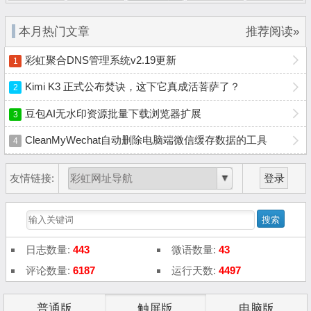
本月热门文章
推荐阅读»
彩虹聚合DNS管理系统v2.19更新
1
Kimi K3 正式公布焚诀，这下它真成活菩萨了？
2
豆包AI无水印资源批量下载浏览器扩展
3
CleanMyWechat自动删除电脑端微信缓存数据的工具
4
友情链接:
登录
日志数量:
443
微语数量:
43
评论数量:
6187
运行天数:
4497
普通版
触屏版
电脑版