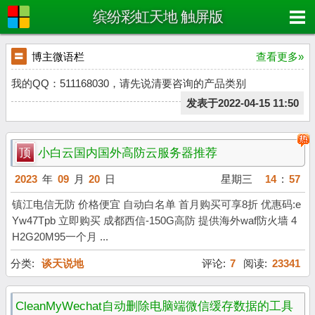
缤纷彩虹天地 触屏版
〓
博主微语栏
查看更多»
我的QQ：511168030，请先说清要咨询的产品类别
发表于2022-04-15 11:50
顶
小白云国内国外高防云服务器推荐
2023
年
09
月
20
日
星期三
14
:
57
镇江电信无防 价格便宜 自动白名单 首月购买可享8折 优惠码:e
Yw47Tpb 立即购买 成都西信-150G高防 提供海外waf防火墙 4
H2G20M95一个月 ...
分类:
谈天说地
评论:
7
阅读:
23341
CleanMyWechat自动删除电脑端微信缓存数据的工具